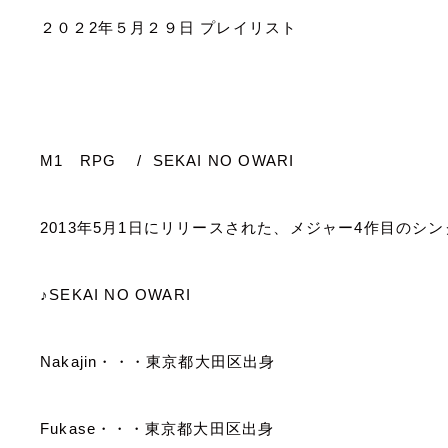
２０２
2
年５月２９日
プレイリスト
M1
RPG
/
SEKAI NO OWARI
2013
年
5
月
1
日にリリースされた、メジャー
4
作目のシン
♪
SEKAI NO OWARI
Nakajin
・・・東京都大田区出身
Fukase
・・・東京都大田区出身