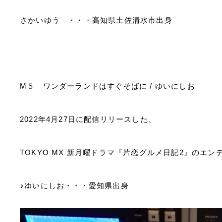
さかいゆう ・・・高知県土佐清水市出身
M
５ ワンダーランドはすぐそばに
/
ゆいにしお
2022
年
4
月
27
日に配信リリースした、
TOKYO MX
新月曜ドラマ『片恋グルメ日記
2
』のエン
♪ゆいにしお・・・愛知県出身