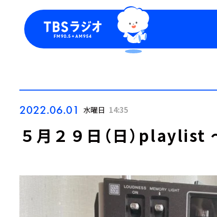
今日の番組表
トピッ
週間番組表
TBS
Podca
お知ら
2022.06.01
水曜日
14:35
５月２９日（日）playlist