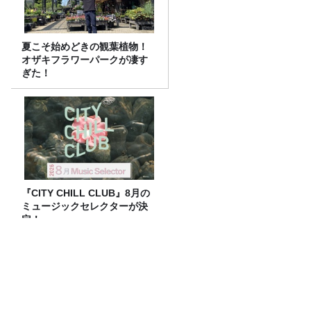
夏こそ始めどきの観葉植物！
オザキフラワーパークが凄す
ぎた！
『CITY CHILL CLUB』8月の
ミュージックセレクターが決
定！
俳優・高橋健介が1日2回配信する
Podcast番組『高橋健介のえ～えむぴ～
えむ』始まります