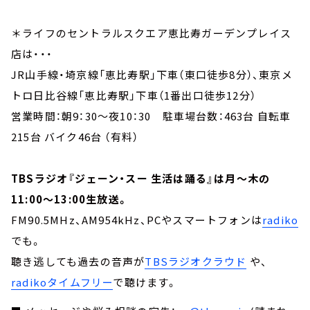
＊ライフのセントラルスクエア恵比寿ガーデンプレイス
店は・・・
JR山手線・埼京線「恵比寿駅」下車（東口徒歩8分）、東京メ
トロ日比谷線「恵比寿駅」下車（1番出口徒歩12分）
営業時間：朝9：30～夜10：30 駐車場台数：463台 自転車
215台 バイク46台 （有料）
TBSラジオ『ジェーン・スー 生活は踊る』は月～木の
11:00～13:00生放送。
FM90.5MHz、AM954kHz、PCやスマートフォンは
radiko
でも。
聴き逃しても過去の音声が
TBSラジオクラウド
や、
radikoタイムフリー
で聴けます。