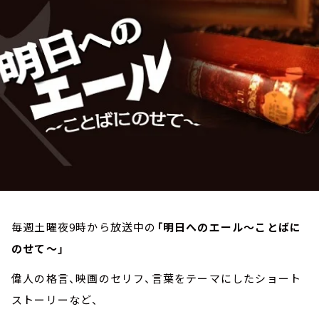
お知らせ
イベント・グッズ
YouTube
会社情報
毎週土曜夜9時から放送中の
「明日へのエール～ことばに
のせて～」
偉人の格言、映画のセリフ、言葉をテーマにしたショート
ストーリーなど、