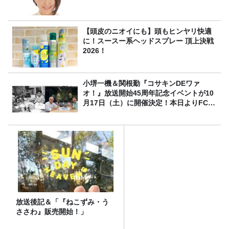
【頭皮のニオイにも】頭もヒンヤリ快適
に！スースー系ヘッドスプレー 頂上決戦
2026！
小堺一機＆関根勤『コサキンDEワァ
オ！』放送開始45周年記念イベントが10
月17日（土）に開催決定！本日よりFC先
行受付スタート！
放送後記＆「『ねこずみ・う
ささわ』販売開始！」