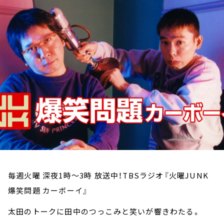
お知らせ
イベント・グッズ
YouTube
会社情報
毎週火曜 深夜1時～3時 放送中！TBSラジオ『火曜JUNK
爆笑問題 カーボーイ』
太田のトークに田中のつっこみと笑いが響きわたる。