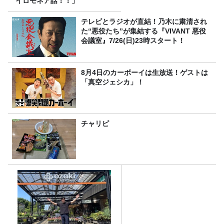
イロモネア話！！」
テレビとラジオが直結！乃木に粛清され
た“悪役たち”が集結する『VIVANT 悪役
会議室』7/26(日)23時スタート！
8月4日のカーボーイは生放送！ゲストは
「真空ジェシカ」！
チャリピ