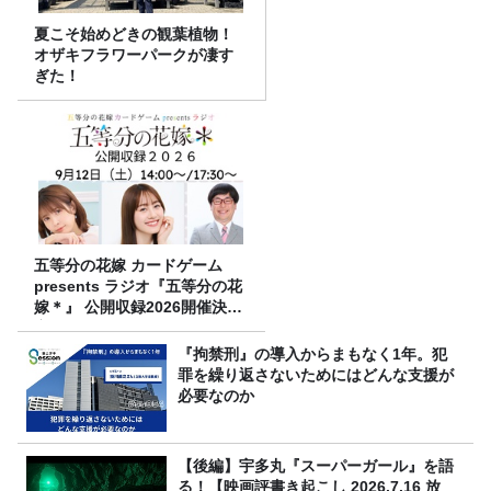
夏こそ始めどきの観葉植物！
オザキフラワーパークが凄す
ぎた！
五等分の花嫁 カードゲーム
presents ラジオ『五等分の花
嫁＊』 公開収録2026開催決
定！
『拘禁刑』の導入からまもなく1年。犯
罪を繰り返さないためにはどんな支援が
必要なのか
【後編】宇多丸『スーパーガール』を語
る！【映画評書き起こし 2026.7.16 放