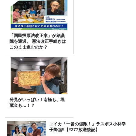
「国民投票法改正案」が衆議
院を通過。 憲法改正手続きは
このまま進むのか？
発見がいっぱい！南極も、埋
蔵金も…！？
ユイカ「一番の強敵！」ラスボス小林幸
子降臨‼【#277放送後記】