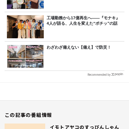
工場勤務から17億再生へ——『モナキ』
4人が語る、人生を変えた“ポチッ”の話
わざわざ備えない【備え】で防災！
Recommended by
この記事の番組情報
イモトアヤコのすっぴんしゃん