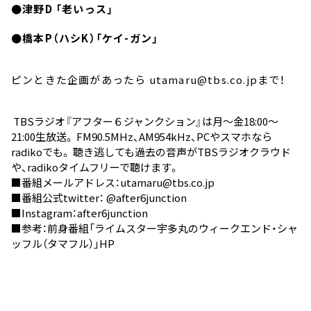
●津野D 「老いっス」
●橋本P（ハシK）「ケイ-ガン」
ピンときた企画があったら utamaru@tbs.co.jpまで！
TBSラジオ『アフター６ジャンクション』は月～金18:00～
21:00生放送。 FM90.5MHz、AM954kHz、PCやスマホなら
radiko
でも。 聴き逃しても過去の音声が
TBSラジオクラウド
や、
radikoタイムフリー
で聴けます。
■番組メールアドレス：utamaru@tbs.co.jp
■番組公式twitter：
@after6junction
■Instagram：
after6junction
■参考：前身番組
「ライムスター宇多丸のウィークエンド・シャ
ッフル（タマフル）」HP