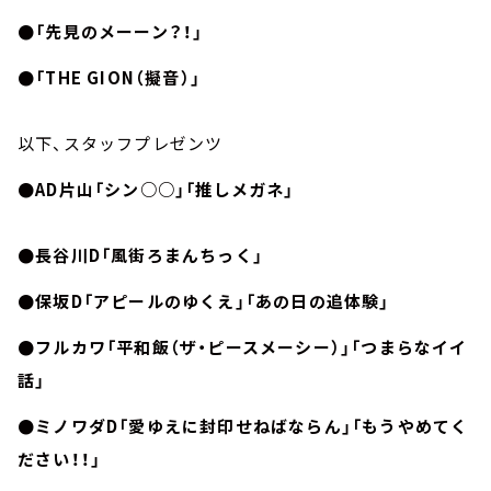
●「先見のメーーン？！」
●「THE GION（擬音）」
以下、スタッフプレゼンツ
●AD片山「シン○○」「推しメガネ」
●長谷川D「風街ろまんちっく」
●保坂D「アピールのゆくえ」「あの日の追体験」
●フルカワ「平和飯（ザ・ピースメーシー）」「つまらなイイ
話」
●ミノワダD「愛ゆえに封印せねばならん」「もうやめてく
ださい！！」