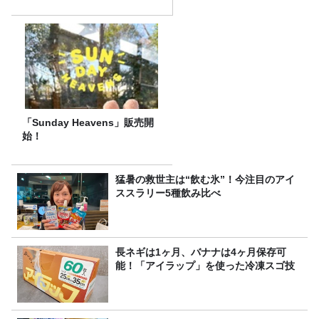
「Sunday Heavens」販売開
始！
猛暑の救世主は“飲む氷”！今注目のアイ
ススラリー5種飲み比べ
長ネギは1ヶ月、バナナは4ヶ月保存可
能！「アイラップ」を使った冷凍スゴ技