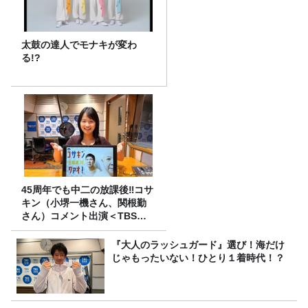
太鼓の達人でモナキが変わ
る!?
45周年でも中二の放課後‼コサ
キン（小堺一機さん、関根勤
さん）コメント出演＜TBSラ
ジオ番組審議会からのご報告
＞
『大人のラッシュガード』選び！海だけ
じゃもったいない！ひとり１着時代！？