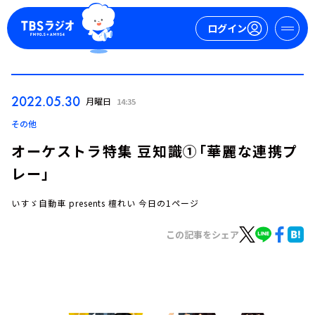
ログイン
マイページ
2022.05.30
月曜日
14:35
新規会員登録
ログイン
その他
オーケストラ特集 豆知識①「華麗な連携プ
レー」
いすゞ自動車 presents 檀れい 今日の1ページ
この記事をシェア
今日の番組表
週間番組表
トピックス
TBS Podcast