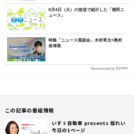
8月4日（火）の放送で紹介した「都民ニ
ュース」
特集「ニュース座談会」木村草太×奥村
奈津美
Recommended by
この記事の番組情報
いすゞ自動車 presents 檀れい
今日の1ページ