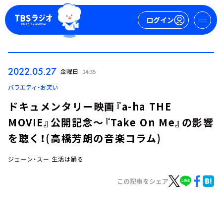
ログイン
マイページ
2022.05.27
金曜日
14:35
新規会員登録
ログイン
バラエティ・お笑い
ドキュメンタリー映画『a-ha THE
MOVIE』公開記念～『Take On Me』の影響
を聴く！(高橋芳朗の音楽コラム)
ジェーン・スー 生活は踊る
今日の番組表
この記事をシェア
週間番組表
トピックス
TBS Podcast