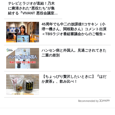
テレビとラジオが直結！乃木
に粛清された“悪役たち”が集
結する『VIVANT 悪役会議室』
7/26(日)23時スタート！
45周年でも中二の放課後‼コサキン（小
堺一機さん、関根勤さん）コメント出演
＜TBSラジオ番組審議会からのご報告＞
ハンセン病と外国人。見過ごされてきた
二重の差別
【ちょっぴり贅沢したいときに】『はだ
か麦茶』、飲み比べ！
Recommended by