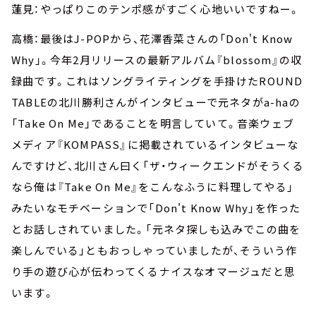
蓮見：やっぱりこのテンポ感がすごく心地いいですねー。
高橋：最後はJ-POPから、花澤香菜さんの「Don't Know
Why」。今年2月リリースの最新アルバム『blossom』の収
録曲です。これはソングライティングを手掛けたROUND
TABLEの北川勝利さんがインタビューで元ネタがa-haの
「Take On Me」であることを明言していて。音楽ウェブ
メディア『KOMPASS』に掲載されているインタビューな
んですけど、北川さん曰く「ザ・ウィークエンドがそうくる
なら俺は『Take On Me』をこんなふうに料理してやる」
みたいなモチベーションで「Don't Know Why」を作った
とお話しされていました。「元ネタ探しも込みでこの曲を
楽しんでいる」ともおっしゃっていましたが、そういう作
り手の遊び心が伝わってくるナイスなオマージュだと思
います。