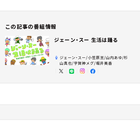
この記事の番組情報
ジェーン・スー 生活は踊る
ジェーン・スー/小笠原亘/山内あゆ/杉
山真也/宇賀神メグ/堀井美香