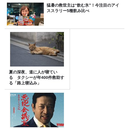
猛暑の救世主は“飲む氷”！今注目のアイ
ススラリー5種飲み比べ
夏の深夜、道に人が寝てい
る タクシーが年400件救助す
る「路上寝込み」