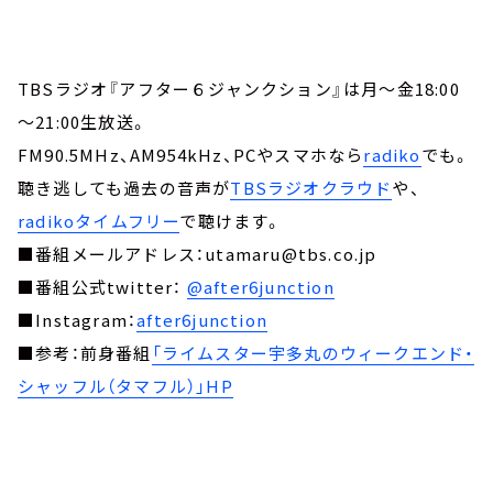
TBSラジオ『アフター６ジャンクション』は月～金18:00
～21:00生放送。
FM90.5MHz、AM954kHz、PCやスマホなら
radiko
でも。
聴き逃しても過去の音声が
TBSラジオクラウド
や、
radikoタイムフリー
で聴けます。
■番組メールアドレス：utamaru@tbs.co.jp
■番組公式twitter：
@after6junction
■Instagram：
after6junction
■参考：前身番組
「ライムスター宇多丸のウィークエンド・
シャッフル（タマフル）」HP