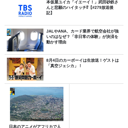
本仮屋ユイカ「イエーイ！」武田砂鉄さ
んと悲願のハイタッチ⁉【#279放送後
記】
JALやANA、カード業界で航空会社が強
いのはなぜ？「非日常の体験」が決済を
動かす理由
8月4日のカーボーイは生放送！ゲストは
「真空ジェシカ」！
日本のアニメがアフリカで人