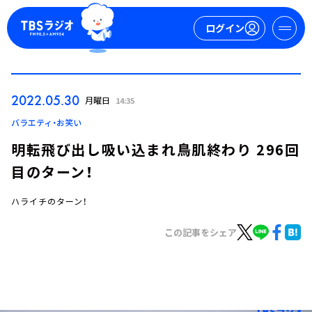
ログイン
マイページ
2022.05.30
月曜日
14:35
新規会員登録
ログイン
バラエティ・お笑い
明転飛び出し吸い込まれ鳥肌終わり 296回
目のターン！
ハライチのターン！
この記事をシェア
今日の番組表
週間番組表
トピックス
TBS Podcast