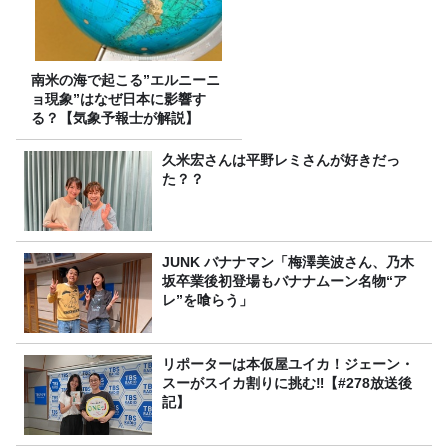
南米の海で起こる”エルニーニ
ョ現象”はなぜ日本に影響す
る？【気象予報士が解説】
久米宏さんは平野レミさんが好きだっ
た？？
JUNK バナナマン「梅澤美波さん、乃木
坂卒業後初登場もバナナムーン名物“ア
レ”を喰らう」
リポーターは本仮屋ユイカ！ジェーン・
スーがスイカ割りに挑む‼【#278放送後
記】