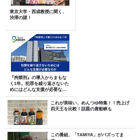
東京大学・西成教授に聞く、
渋滞の謎！
『拘禁刑』の導入からまもな
く1年。犯罪を繰り返さないた
めにはどんな支援が必要なの
か
これが美味い、めんつゆ特集！！売上げ
四天王を比較！話題の唐船峡も
この番組、「TAMIYA」がバズってま