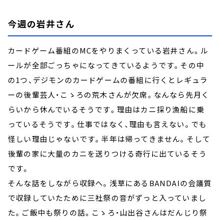
今週の岩井さん
カードゲーム番組のMCをやりまくっている岩井さん。ル
ールが全部ごっちゃになってきているようです。その中
の1つ、デジモンのカードゲームの番組に行くとレギュラ
ーの後輩芸人・こゝろの荒木さんが欠席。なんなら先月く
らいから休んでいるそうです。理由はカニ採り漁船に乗
っているそうです。仕事ではなく、理由も言えない。でも
怪しい理由じゃないです。半年は帰ってきません。そして
後輩の家に大量のカニを送りつける奇行に出ているそう
です。
そんな話をしながら収録へ。浅草にあるBANDAIの会議質
で収録していたために三社祭の音がずっと入っていまし
た。ご飯中も祭りの話。こゝろ・山出谷さんはだんじり祭