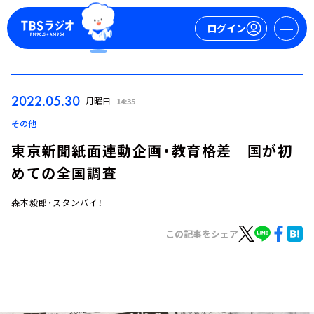
ログイン
マイページ
2022.05.30
月曜日
14:35
新規会員登録
ログイン
その他
東京新聞紙面連動企画・教育格差 国が初
めての全国調査
森本毅郎・スタンバイ！
この記事をシェア
今日の番組表
週間番組表
トピックス
TBS Podcast