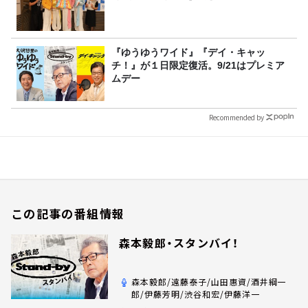
『ゆうゆうワイド』『デイ・キャッ
チ！』が１日限定復活。9/21はプレミア
ムデー
Recommended by
この記事の番組情報
森本毅郎・スタンバイ！
森本毅郎/遠藤泰子/山田惠資/酒井綱一
郎/伊藤芳明/渋谷和宏/伊藤洋一