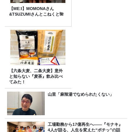
【ME:I】MOMONAさん
&TSUZUMIさんとこねくと🌺
【六条大麦、二条大麦】意外
と知らない『麦茶』飲み比べ
てみた！
山里「麻辣湯でなめられたくない」
工場勤務から17億再生へ——『モナキ』
4人が語る、人生を変えた“ポチッ”の話