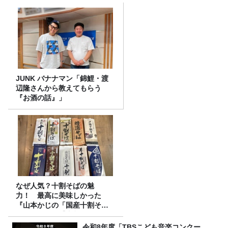
JUNK バナナマン「錦鯉・渡
辺隆さんから教えてもらう
『お酒の話』」
なぜ人気？十割そばの魅
力！ 最高に美味しかった
『山本かじの「国産十割そ
ば」』とは？【十割そば10種
食べ比べ】
令和8年度「TBSこども音楽コンクー