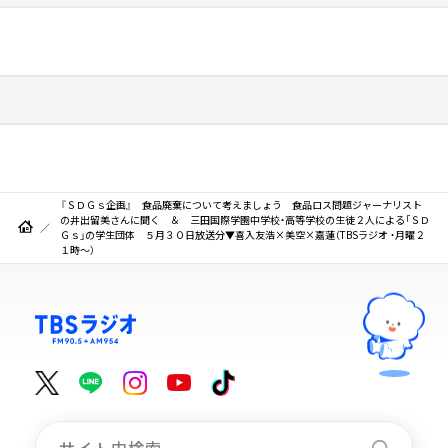
『ＳＤＧｓ企画』 食品廃棄について考えましょう 食品ロス問題ジャーナリスト
の井出留美さんに聞く ＆ 三田国際学園中学校・高等学校の生徒２人による「ＳＤ
Ｇｓ」の学生団体 ５月３０日放送分▼喜入友浩×美空×嘉蓮（TBSラジオ ・月曜２
１時～）