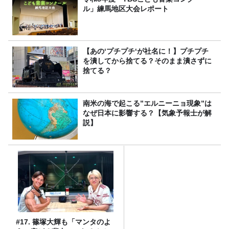
ル」練馬地区大会レポート
【あの‘プチプチ‘が社名に！】プチプチ
を潰してから捨てる？そのまま潰さずに
捨てる？
南米の海で起こる”エルニーニョ現象”は
なぜ日本に影響する？【気象予報士が解
説】
#17. 篠塚大輝も「マンタのよ