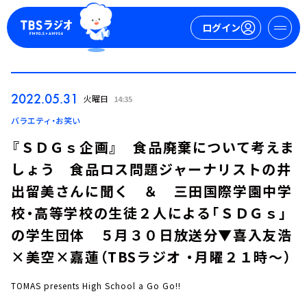
ログイン
マイページ
2022.05.31
火曜日
14:35
新規会員登録
ログイン
バラエティ・お笑い
『ＳＤＧｓ企画』 食品廃棄について考えま
しょう 食品ロス問題ジャーナリストの井
出留美さんに聞く ＆ 三田国際学園中学
校・高等学校の生徒２人による「ＳＤＧｓ」
の学生団体 ５月３０日放送分▼喜入友浩
今日の番組表
×美空×嘉蓮（TBSラジオ ・月曜２１時～）
週間番組表
トピックス
TOMAS presents High School a Go Go!!
TBS Podcast