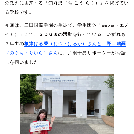
の教えに由来する「知好楽（ち こう らく）」を掲げてい
る学校です。
今回は、三田国際学園の生徒で、学生団体「
ænoia
（エノ
イア）」にて、
ＳＤＧｓの活動
を行っている、いずれも
３年生の
根津はる香
（ねづ・はるか）さんと、
野口璃羅
（のぐち・りいら）さん
に、片桐千晶リポーターがお話
しを伺いました