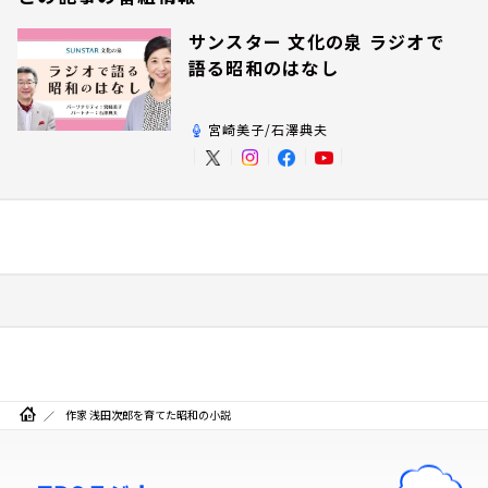
サンスター 文化の泉 ラジオで
語る昭和のはなし
宮崎美子/石澤典夫
作家 浅田次郎を育てた昭和の小説