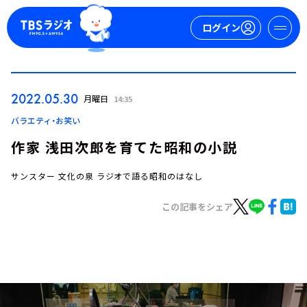
ログイン
マイページ
2022.05.30
月曜日
14:35
新規会員登録
ログイン
バラエティ・お笑い
作家 浅田次郎を育てた昭和の小説
サンスター 文化の泉 ラジオで語る昭和のはなし
この記事をシェア
今日の番組表
週間番組表
トピックス
TBS Podcast