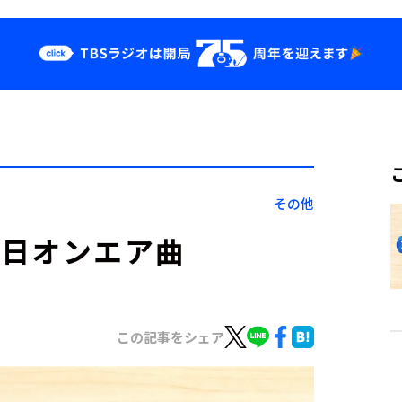
クス
イベント・グッ
ズ
st
YouTube
せ
会社情報
その他
月29日オンエア曲
この記事をシェア