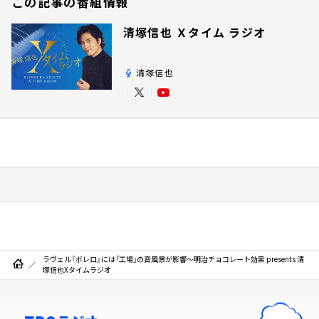
この記事の番組情報
清塚信也 Ｘタイム ラジオ
清塚信也
ラヴェル『ボレロ』には「工場」の音風景が影響～明治チョコレート効果 presents 清
塚信也Xタイムラジオ