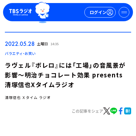
ログイン
マイページ
2022.05.28
土曜日
14:35
新規会員登録
ログイン
バラエティ・お笑い
ラヴェル『ボレロ』には「工場」の音風景が
影響～明治チョコレート効果 presents
清塚信也Xタイムラジオ
清塚信也 Ｘタイム ラジオ
今日の番組表
この記事をシェア
週間番組表
トピックス
TBS Podcast