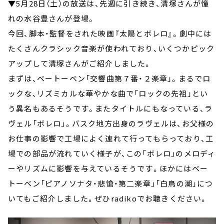
▼5月28日（土）の放送は、先週に引き続き、清塚さんが憧
れの水谷豊さんが登場。
今回、脚本・監督をされた映画『太陽とボレロ』。劇中には
たくさんクラシック音楽が使われており、いくつかピック
アップして清塚さんがご紹介しました。
まずは、ベートーベン「交響曲第７番・２楽章」。まるでロ
ックな、リズミカルな華やかな曲で「ロックの先祖」とい
う異名もあるそうです。またタイトルにもなっている、ラ
ヴェル「ボレロ」。バスク地方出身のラヴェルは、お父様の
お仕事の影響で工場によく連れて行ってもらっており、工
場での部品が流れていく様子が、この「ボレロ」のメロディ
ーやリズムに影響を与えているそうです。ほかにはベー
トーベン「ピアノソナタ・悲愴・第二楽章」「白鳥の湖」につ
いてもご紹介しました。ぜひradikoでお聴きください。