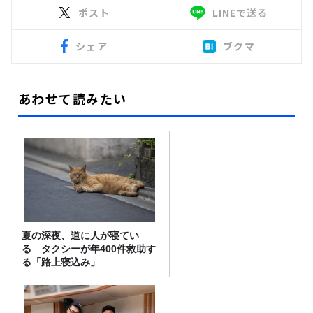
ポスト
LINEで送る
シェア
ブクマ
あわせて読みたい
夏の深夜、道に人が寝てい
る タクシーが年400件救助す
る「路上寝込み」