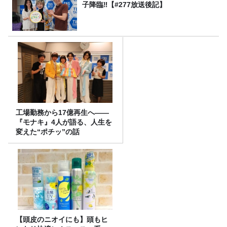
子降臨‼【#277放送後記】
工場勤務から17億再生へ——
『モナキ』4人が語る、人生を
変えた“ポチッ”の話
【頭皮のニオイにも】頭もヒ