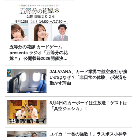
五等分の花嫁 カードゲーム
presents ラジオ『五等分の花
嫁＊』 公開収録2026開催決
定！
JALやANA、カード業界で航空会社が強
いのはなぜ？「非日常の体験」が決済を
動かす理由
8月4日のカーボーイは生放送！ゲストは
「真空ジェシカ」！
ユイカ「一番の強敵！」ラスボス小林幸