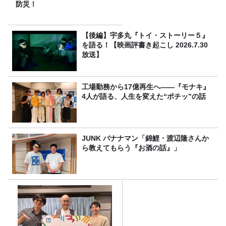
防災！
【後編】宇多丸『トイ・ストーリー５』
を語る！【映画評書き起こし 2026.7.30
放送】
工場勤務から17億再生へ——『モナキ』
4人が語る、人生を変えた“ポチッ”の話
JUNK バナナマン「錦鯉・渡辺隆さんか
ら教えてもらう『お酒の話』」