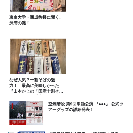
東京大学・西成教授に聞く、
渋滞の謎！
なぜ人気？十割そばの魅
力！ 最高に美味しかった
『山本かじの「国産十割そ
ば」』とは？【十割そば10種
食べ比べ】
空気階段 第9回単独公演 『●●●』 公式ツ
アーグッズの詳細発表！