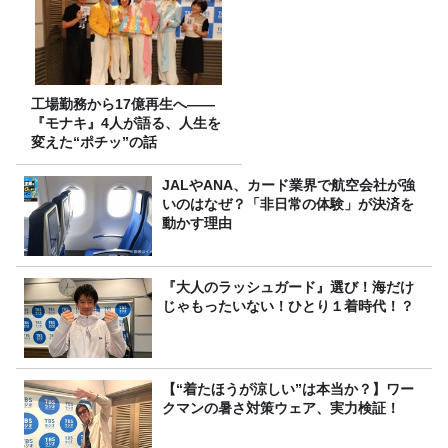
工場勤務から17億再生へ——
『モナキ』4人が語る、人生を
変えた“ポチッ”の話
JALやANA、カード業界で航空会社が強
いのはなぜ？「非日常の体験」が決済を
動かす理由
『大人のラッシュガード』選び！海だけ
じゃもったいない！ひとり１着時代！？
【“着たほうが涼しい”は本当か？】ワー
クマンの暑さ対策ウェア、実力検証！