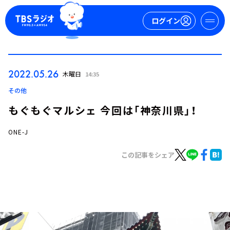
ログイン
マイページ
2022.05.26
木曜日
14:35
新規会員登録
ログイン
その他
もぐもぐマルシェ 今回は「神奈川県」！
ONE-J
この記事をシェア
今日の番組表
週間番組表
トピックス
TBS Podcast