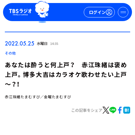
ログイン
マイページ
2022.05.25
水曜日
14:35
新規会員登録
ログイン
その他
あなたは酔うと何上戸？ 赤江珠緒は褒め
上戸。博多大吉はカラオケ歌わせたい上戸
～？！
赤江珠緒たまむすび／金曜たまむすび
今日の番組表
この記事をシェア
週間番組表
トピックス
TBS Podcast