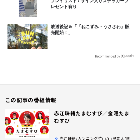
プレイリスト / サイン入りステッカープ
レゼント有り
放送後記＆「『ねこずみ・うささわ』販
売開始！」
Recommended by
この記事の番組情報
赤江珠緒たまむすび／金曜たま
むすび
赤江珠緒/カンニング竹山/山里亮太/博