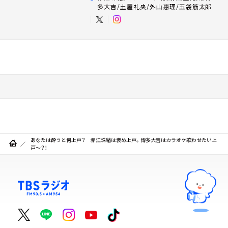
多大吉/土屋礼央/外山惠理/玉袋筋太郎
あなたは酔うと何上戸？ 赤江珠緒は褒め上戸。博多大吉はカラオケ歌わせたい上
戸～？！