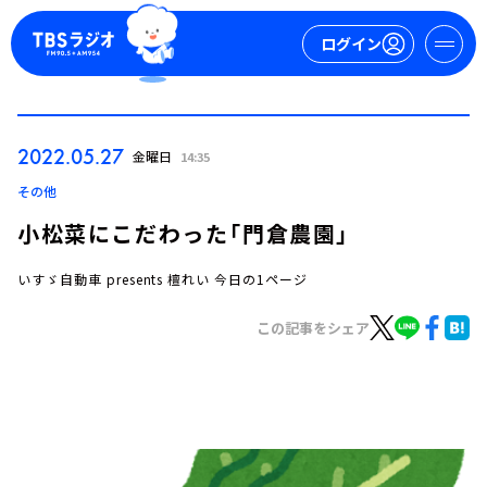
ログイン
マイページ
2022.05.27
金曜日
14:35
新規会員登録
ログイン
その他
小松菜にこだわった「門倉農園」
いすゞ自動車 presents 檀れい 今日の1ページ
この記事をシェア
今日の番組表
週間番組表
トピックス
TBS Podcast