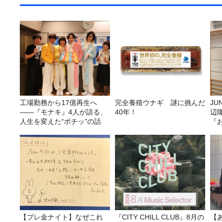
工場勤務から17億再生へ
完全養殖ウナギ 謎に挑んだ
JUNK バナナ
——『モナキ』4人が語る、
40年！
辺
人生を変えた“ポチッ”の話
『
【プレ金ナイト】なぜこれ
『CITY CHILL CLUB』8月の
【