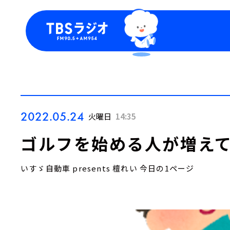
今日の番組表
トピッ
週間番組表
TBS
Podca
お知ら
2022.05.24
火曜日
14:35
ゴルフを始める人が増えて
いすゞ自動車 presents 檀れい 今日の1ページ