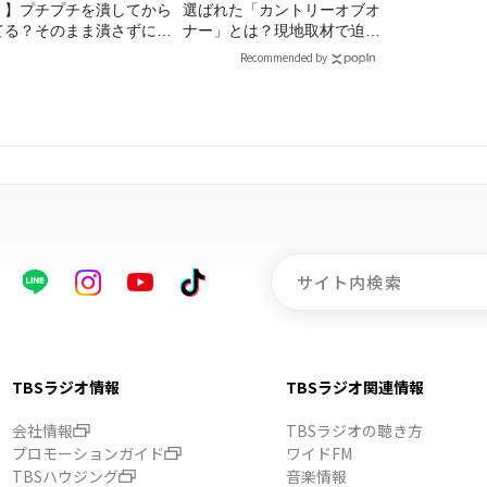
！】プチプチを潰してから
選ばれた「カントリーオブオ
てる？そのまま潰さずに捨
ナー」とは？現地取材で迫る
る？
選出の意味
Recommended by
TBSラジオ情報
TBSラジオ関連情報
会社情報
TBSラジオの聴き方
プロモーションガイド
ワイドFM
TBSハウジング
音楽情報