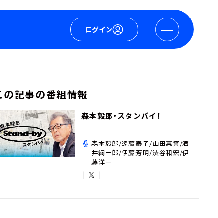
ログイン
この記事の番組情報
森本毅郎・スタンバイ！
森本毅郎/遠藤泰子/山田惠資/酒
井綱一郎/伊藤芳明/渋谷和宏/伊
藤洋一