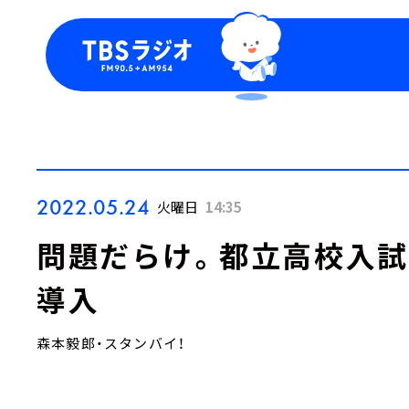
今日の番組表
トピッ
週間番組表
TBS
Podca
お知ら
2022.05.24
火曜日
14:35
問題だらけ。都立高校入
導入
森本毅郎・スタンバイ！