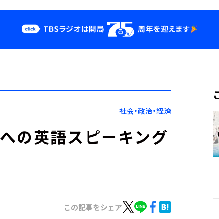
クス
イベント・グッ
ズ
st
YouTube
せ
会社情報
社会・政治・経済
試への英語スピーキング
この記事をシェア