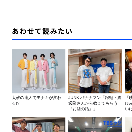
あわせて読みたい
太鼓の達人でモナキが変わ
JUNK バナナマン「錦鯉・渡
『
る!?
辺隆さんから教えてもらう
ひ
『お酒の話』」
い