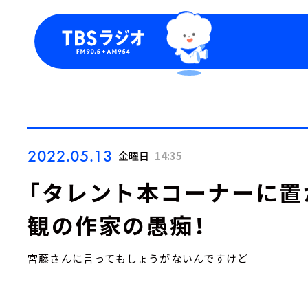
今日の番組表
トピッ
週間番組表
TBS
Podca
お知ら
2022.05.13
金曜日
14:35
「タレント本コーナーに置
観の作家の愚痴！
宮藤さんに言ってもしょうがないんですけど