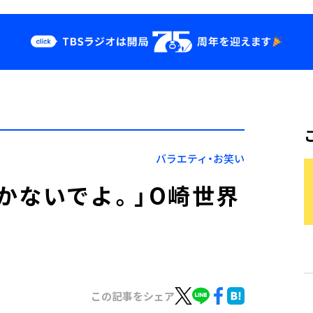
クス
イベント・グッ
ズ
st
YouTube
せ
会社情報
バラエティ・お笑い
かないでよ。」O崎世界
この記事をシェア