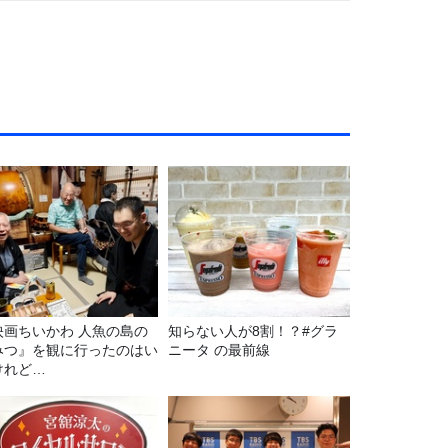
映画ちいかわ 人魚の島の
知らない人が8割！？#グラ
みつ』を観に行ったのはい
ニータ の最前線
けれど…