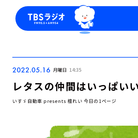
今日の番組表
トピッ
週間番組表
TBS
Podca
お知ら
2022.05.16
月曜日
14:35
レタスの仲間はいっぱいい
いすゞ自動車 presents 檀れい 今日の1ページ