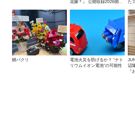
花嫁＊』 公開収録2026開催
た
決定！
み
鰻パクリ
電池火災を防げるか？ “ナト
JUNK バナナ
リウムイオン電池”の可能性
辺
『
レタスの仲間はいっぱいいるんです！