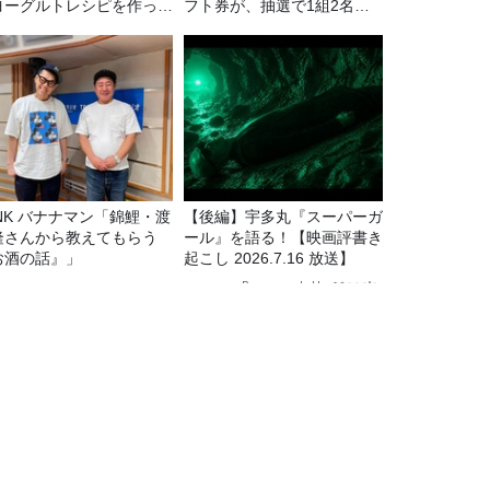
ヨーグルトレシピを作って
フト券が、抽選で1組2名様
た！
にプレゼント！
マン「錦鯉・渡
【後編】宇多丸『スーパーガ
隆さんから教えてもらう
ール』を語る！【映画評書き
お酒の話』」
起こし 2026.7.16 放送】
Recommended by