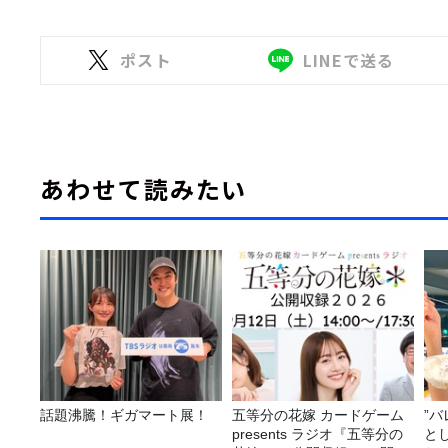
ポスト
LINEで送る
あわせて読みたい
話題沸騰！ギガマート展！
五等分の花嫁 カードゲーム
”
presents ラジオ『五等分の
と