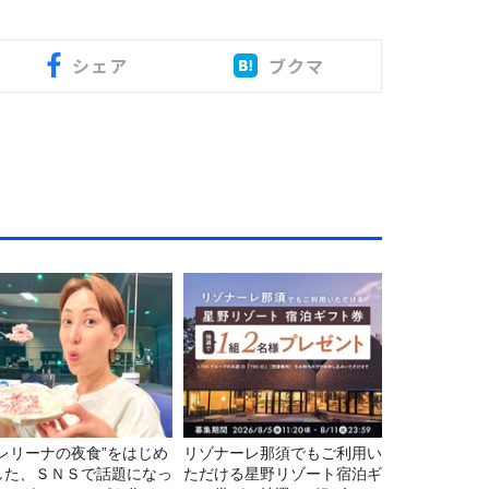
シェア
ブクマ
バレリーナの夜食”をはじめ
リゾナーレ那須でもご利用い
した、ＳＮＳで話題になっ
ただける星野リゾート宿泊ギ