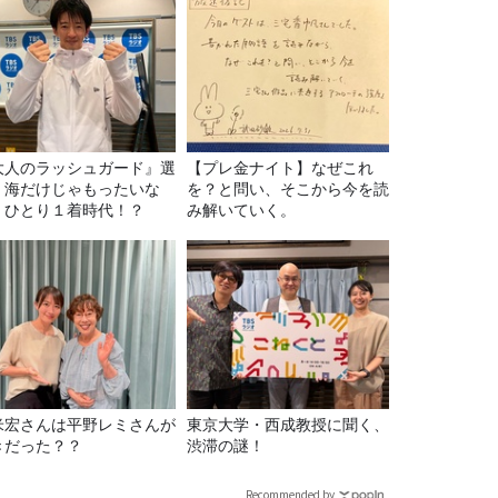
大人のラッシュガード』選
【プレ金ナイト】なぜこれ
！海だけじゃもったいな
を？と問い、そこから今を読
！ひとり１着時代！？
み解いていく。
米宏さんは平野レミさんが
東京大学・西成教授に聞く、
きだった？？
渋滞の謎！
Recommended by