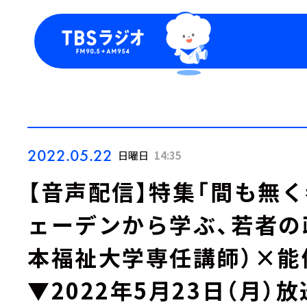
今日の番組表
トピッ
週間番組表
TBS
Podca
お知ら
2022.05.22
日曜日
14:35
【音声配信】特集「間も無
ェーデンから学ぶ、若者の
本福祉大学専任講師）×能
▼2022年5月23日（月）