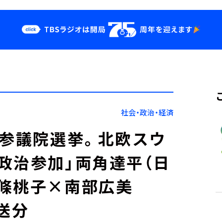
クス
イベント・グッ
ズ
st
YouTube
せ
会社情報
社会・政治・経済
く参議院選挙。北欧スウ
政治参加」両角達平（日
條桃子×南部広美
放送分