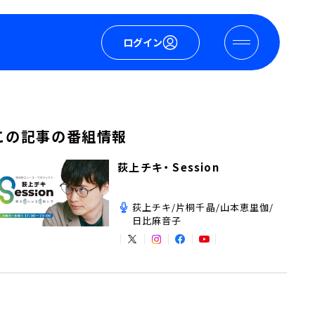
ログイン
この記事の番組情報
荻上チキ・ Session
荻上チキ/片桐千晶/山本恵里伽/
日比麻音子