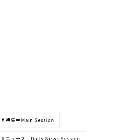
# 特集＝Main Session
# ニュース＝Daily News Session