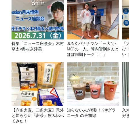
特集「ニュース座談会」木村
JUNK バナナマン「三大“小
『
草太×奥村奈津美
MC”の一人、陣内智則さんと
び
ほぼ同期トーク！！」
い
【六条大麦、二条大麦】意外
知らない人が8割！？#グラ
久
と知らない『麦茶』飲み比べ
ニータ の最前線
好
てみた！