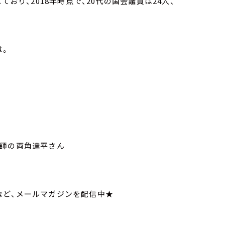
おり、2018年時点で、20代の国会議員は24人、
は。
講師の両角達平さん
いてなど、メールマガジンを配信中★