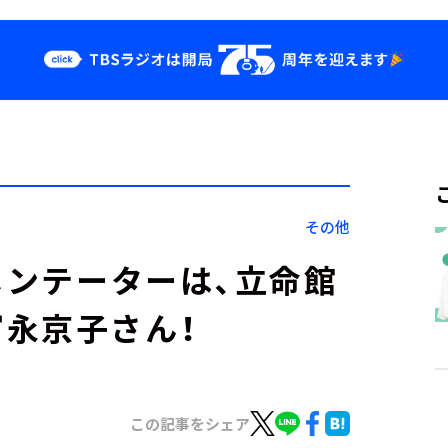
クス
イベント・グッ
ズ
st
YouTube
せ
会社情報
その他
メンテーターは、立命館
永京子さん！
この記事をシェア