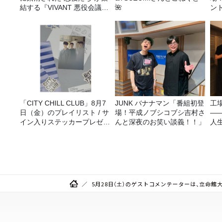
結する『VIVANT 悪役会議
🌺
ン
室』7/26(日)23時スタート！
「CITY CHILL CLUB」8月7
JUNK バナナマン「番組初登
工
日（金）のプレイリスト / サ
場！平成ノブシコブシ吉村さ
—
イン入りステッカープレゼン
んと深夜のお笑い談義！！」
人
ト有り
5月28日（土）のゲストコメンテーターは、立命