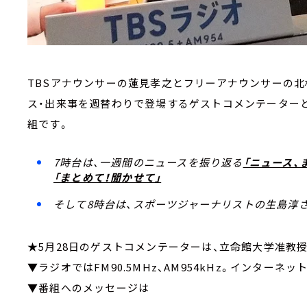
TBSアナウンサーの蓮見孝之とフリーアナウンサーの
ス・出来事を週替わりで登場するゲストコメンテーターと
組です。
7時台は、一週間のニュースを振り返る
「ニュース、
「まとめて！聞かせて」
そして8時台は、スポーツジャーナリストの生島淳さ
★5月28日のゲストコメンテーターは、立命館大学准教
▼ラジオではFM90.5MHz、AM954kHz。インターネッ
▼番組へのメッセージは