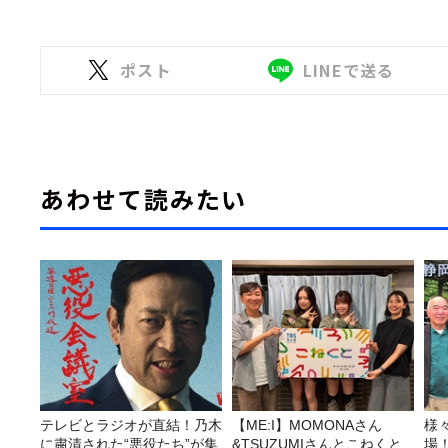
ポスト
LINEで送る
あわせて読みたい
テレビとラジオが直結！乃木
【ME:I】MOMONAさん
様
に粛清された“悪役たち”が集
&TSUZUMIさんとこねくと
場