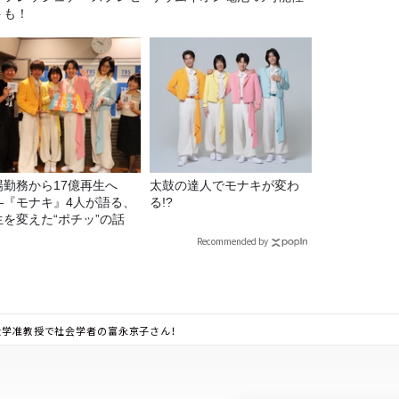
トも！
場勤務から17億再生へ
太鼓の達人でモナキが変わ
—『モナキ』4人が語る、
る!?
生を変えた“ポチッ”の話
Recommended by
館大学准教授で社会学者の富永京子さん！