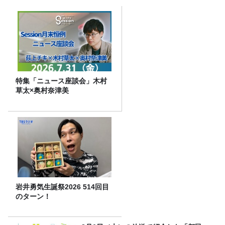
特集「ニュース座談会」木村
草太×奥村奈津美
岩井勇気生誕祭2026 514回目
のターン！