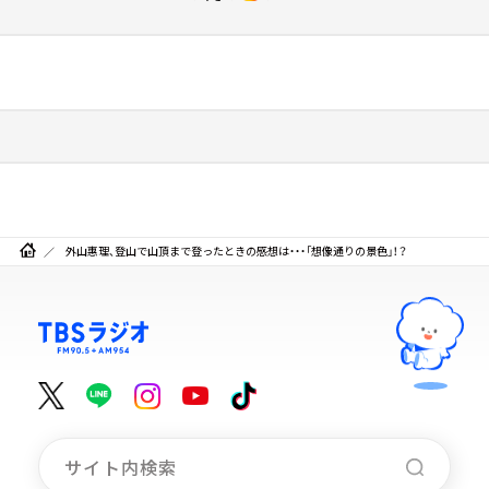
外山惠理、登山で山頂まで登ったときの感想は・・・「想像通りの景色」！？