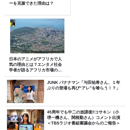
ーを克服できた理由は？
日本のアニメがアフリカで人
気の理由とは？エンタメ社会
学者が語るアフリカ市場のリ
アル
JUNK バナナマン「与田祐希さん、１年
ぶりの登場も再び“アレ”を喰らう！？」
45周年でも中二の放課後‼コサキン（小
堺一機さん、関根勤さん）コメント出演
＜TBSラジオ番組審議会からのご報告＞