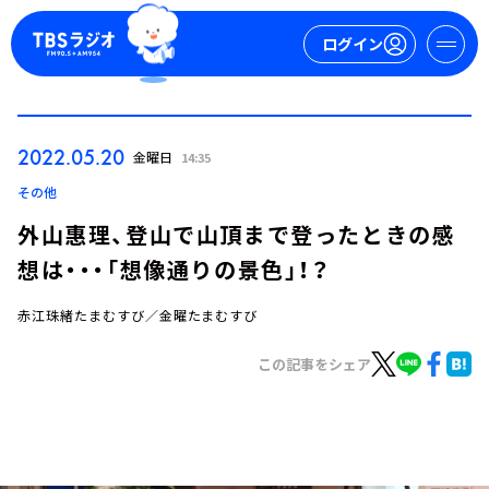
ログイン
マイページ
2022.05.20
金曜日
14:35
新規会員登録
ログイン
その他
外山惠理、登山で山頂まで登ったときの感
想は・・・「想像通りの景色」！？
赤江珠緒たまむすび／金曜たまむすび
この記事をシェア
今日の番組表
週間番組表
トピックス
TBS Podcast