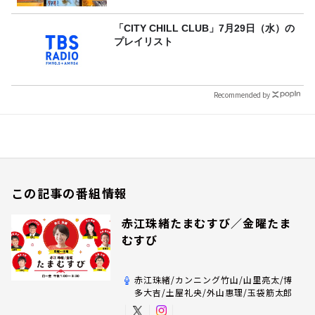
「CITY CHILL CLUB」7月29日（水）の
プレイリスト
Recommended by
この記事の番組情報
赤江珠緒たまむすび／金曜たま
むすび
赤江珠緒/カンニング竹山/山里亮太/博
多大吉/土屋礼央/外山惠理/玉袋筋太郎