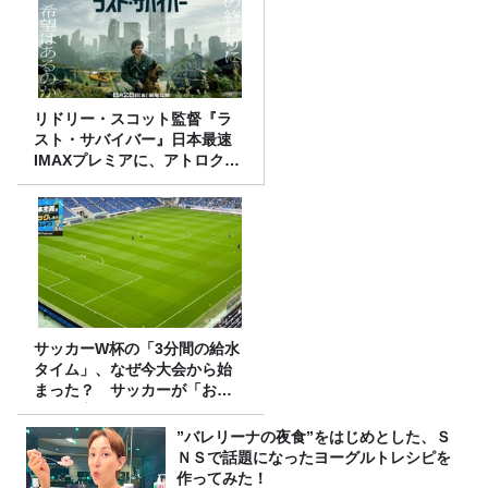
リドリー・スコット監督『ラ
スト・サバイバー』日本最速
IMAXプレミアに、アトロクリ
スナー60名をご招待！
サッカーW杯の「3分間の給水
タイム」、なぜ今大会から始
まった？ サッカーが「お
金」に変わる仕組み
”バレリーナの夜食”をはじめとした、Ｓ
ＮＳで話題になったヨーグルトレシピを
作ってみた！