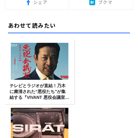
シェア
ブクマ
あわせて読みたい
テレビとラジオが直結！乃木
に粛清された“悪役たち”が集
結する『VIVANT 悪役会議室』
7/26(日)23時スタート！