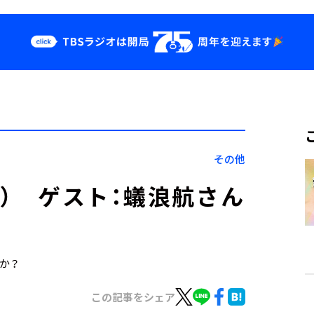
クス
イベント・グッ
ズ
st
YouTube
せ
会社情報
その他
7日） ゲスト：蟻浪航さん
すか？
この記事をシェア