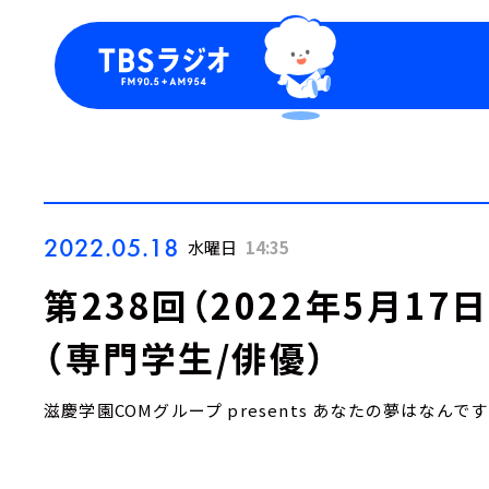
今日の番組表
トピッ
週間番組表
TBS
Podca
お知ら
2022.05.18
水曜日
14:35
第238回（2022年5月1
（専門学生/俳優）
滋慶学園COMグループ presents あなたの夢はなんで