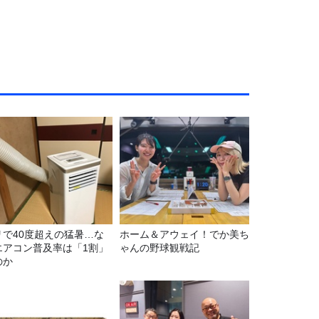
リで40度超えの猛暑…な
ホーム＆アウェイ！でか美ち
エアコン普及率は「1割」
ゃんの野球観戦記
のか