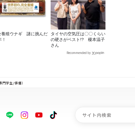
全養殖ウナギ 謎に挑んだ
タイヤの空気圧は〇〇くらい
年！
の硬さがベスト!? 榎本温子
さん
Recommended by
（専門学生/俳優）