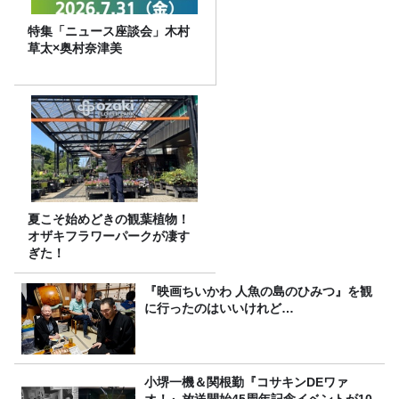
特集「ニュース座談会」木村
草太×奥村奈津美
夏こそ始めどきの観葉植物！
オザキフラワーパークが凄す
ぎた！
『映画ちいかわ 人魚の島のひみつ』を観
に行ったのはいいけれど…
小堺一機＆関根勤『コサキンDEワァ
オ！』放送開始45周年記念イベントが10