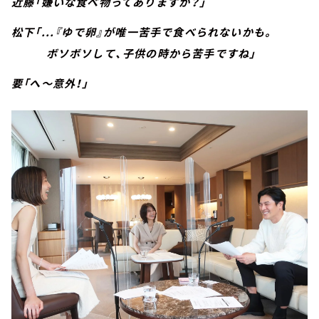
近藤「嫌いな食べ物ってありますか？」
松下「...『ゆで卵』が唯一苦手で食べられないかも。
ボソボソして、子供の時から苦手ですね」
要「へ～意外！」