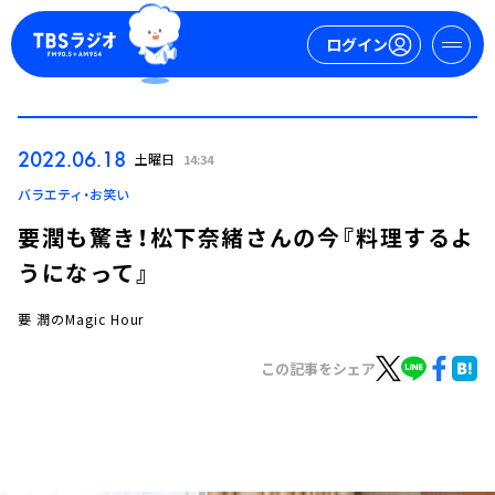
ログイン
マイページ
2022.06.18
土曜日
14:34
新規会員登録
ログイン
バラエティ・お笑い
要潤も驚き！松下奈緒さんの今『料理するよ
うになって』
要 潤のMagic Hour
この記事をシェア
今日の番組表
週間番組表
トピックス
TBS Podcast