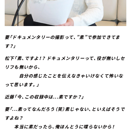
要「ドキュメンタリーの撮影って、”素”で参加できてま
す？」
松下「素、ですよ！？ ドキュメンタリーって、役が無いしセ
リフも無いから、
自分の感じたことを伝えなきゃいけなくて怖いな
って思います。」
近藤「今、この収録中は...素ですか？」
要「...素ってなんだろう（笑）素じゃない、といえばそうで
すよね？
本当に素だったら、俺ほんとうに喋らないから！