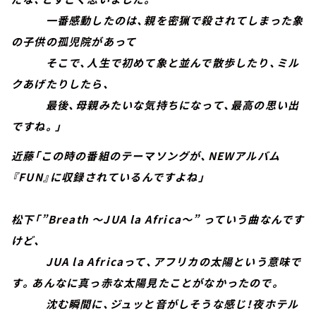
一番感動したのは、親を密猟で殺されてしまった象
の子供の孤児院があって
そこで、人生で初めて象と並んで散歩したり、ミル
クあげたりしたら、
最後、母親みたいな気持ちになって、最高の思い出
ですね。」
近藤「この時の番組のテーマソングが、NEWアルバム
『FUN』に収録されているんですよね」
松下「”Breath ～JUA la Africa～” っていう曲なんです
けど、
JUA la Africaって、アフリカの太陽という意味で
す。あんなに真っ赤な太陽見たことがなかったので。
沈む瞬間に、ジュッと音がしそうな感じ！夜ホテル