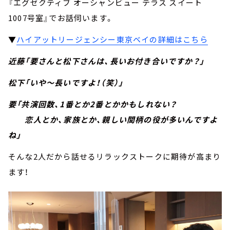
『エグゼクティブ オーシャンビュー テラス スイート
1007号室』でお話伺います。
▼
ハイアットリージェンシー東京ベイの詳細はこちら
近藤「要さんと松下さんは、長いお付き合いですか？」
松下「いや～長いですよ！（笑）」
要「共演回数、1番とか2番とかかもしれない？
恋人とか、家族とか、親しい間柄の役が多いんですよ
ね」
そんな2人だから話せるリラックストークに期待が高まり
ます！