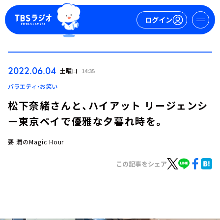
ログイン
マイページ
2022.06.04
土曜日
14:35
新規会員登録
ログイン
バラエティ・お笑い
松下奈緒さんと、ハイアット リージェンシ
ー東京ベイで優雅な夕暮れ時を。
要 潤のMagic Hour
この記事をシェア
今日の番組表
週間番組表
トピックス
TBS Podcast