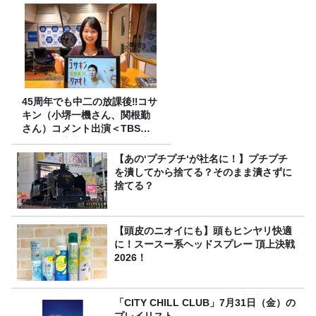
45周年でも中二の放課後‼コサ
キン（小堺一機さん、関根勤
さん）コメント出演＜TBSラ
ジオ番組審議会からのご報告
＞
【あの‘プチプチ‘が社名に！】プチプチ
を潰してから捨てる？そのまま潰さずに
捨てる？
【頭皮のニオイにも】頭もヒンヤリ快適
に！スースー系ヘッドスプレー 頂上決戦
2026！
「CITY CHILL CLUB」7月31日（金）の
プレイリスト