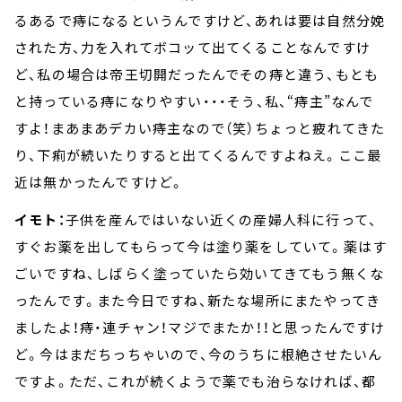
るあるで痔になるというんですけど、あれは要は自然分娩
された方、力を入れてボコッて出てくることなんですけ
ど、私の場合は帝王切開だったんでその痔と違う、もとも
と持っている痔になりやすい・・・そう、私、“痔主”なんで
すよ！まあまあデカい痔主なので（笑）ちょっと疲れてきた
り、下痢が続いたりすると出てくるんですよねえ。ここ最
近は無かったんですけど。
イモト：
子供を産んではいない近くの産婦人科に行って、
すぐお薬を出してもらって今は塗り薬をしていて。薬はす
ごいですね、しばらく塗っていたら効いてきてもう無くな
ったんです。また今日ですね、新たな場所にまたやってき
ましたよ！痔・連チャン！マジでまたか！！と思ったんですけ
ど。今はまだちっちゃいので、今のうちに根絶させたいん
ですよ。ただ、これが続くようで薬でも治らなければ、都