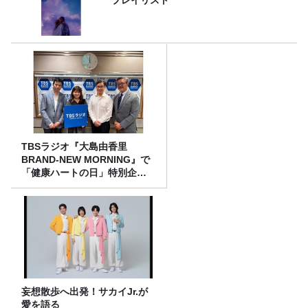
TBSラジオ『大島由香里
BRAND-NEW MORNING』で
「健康ハートの日」特別企画
を8/10（月）に放送
妄想散歩へ出発！サカイJr.が
愛を語る