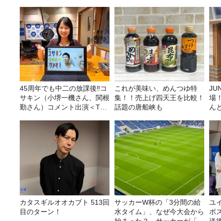
45周年でも中二の放課後‼コ
これが美味い、めんつゆ特
JUNK バナナ
サキン（小堺一機さん、関根
集！！売上げ四天王を比較！
場
勤さん）コメント出演＜TBS
話題の唐船峡も
ん
ラジオ番組審議会からのご報
告＞
カタスギルオオカブト 513回
サッカーW杯の「3分間の給
ユ
目のターン！
水タイム」、なぜ今大会から
ボ
始まった？ サッカーが「お
送