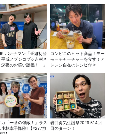
マン「番組初登
コンビニのヒット商品！モー
！平成ノブシコブシ吉村さ
モーチャーチャーを食す！ア
と深夜のお笑い談義！！」
レンジ自在のレシピ付き
イカ「一番の強敵！」ラス
岩井勇気生誕祭2026 514回
ス小林幸子降臨‼【#277放
目のターン！
後記】