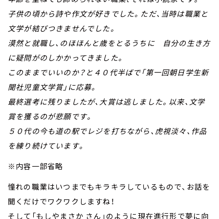
子供の頃から詩や作文が好きでした。ただ、当時は職業と
文学が結びつきませんでした。
漠然と就職し、のほほんと歳をとるうちに 自分の生き方
に疑問がのしかかってきました。
このままでいいのか？と４０代半ばで「第一回朝日学生新
聞社児童文学賞」に応募。
最終選考に残りましたが、大賞は逃しました。以来、文学
賞を獲るのが悲願です。
５０代の今も道の駅でレジを打ちながら、虎視淡々、作品
を練り続けています。
※内容一部省略
憧れの職業はいつまでもキラキラしているもので、お話を
聞くだけでワクワクしますね！
そして「もしやまさか さん」のように現在進行形で夢に向