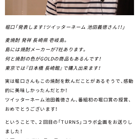
堀口「発表します！ツイッターネーム 池田義徳さん！！」
麦焼酎 発祥 長崎県 壱岐島。
島には焼酎メーカーが7社あります。
何と焼酎の色がGOLDの商品もあるんです！
東京では『日本橋 長崎館』で購入出来ます！
実は堀口さんもこの焼酎を飲んだことがあるそうで、感動
的に美味しかったんだとか！
ツイッターネーム池田義徳さん、番組初の堀口賞の授賞、
おめでとうございます！
ということで、２回目の「TURNS」コラボ企画をお送りし
ました！