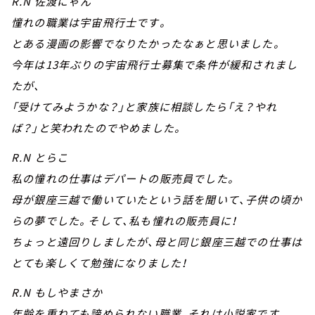
R.N 佐渡にゃん
憧れの職業は宇宙飛行士です。
とある漫画の影響でなりたかったなぁと思いました。
今年は13年ぶりの宇宙飛行士募集で条件が緩和されまし
たが、
「受けてみようかな？」と家族に相談したら「え？やれ
ば？」と笑われたのでやめました。
R.N とらこ
私の憧れの仕事はデパートの販売員でした。
母が銀座三越で働いていたという話を聞いて、子供の頃か
らの夢でした。そして、私も憧れの販売員に！
ちょっと遠回りしましたが、母と同じ銀座三越での仕事は
とても楽しくて勉強になりました！
R.N もしやまさか
年齢を重ねても諦められない職業、それは小説家です。