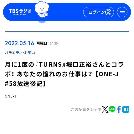
ログイン
マイページ
2022.05.16
月曜日
14:35
新規会員登録
ログイン
バラエティ・お笑い
月に1度の『TURNS』堀口正裕さんとコラ
ボ！ あなたの憧れのお仕事は？ 【ONE-J
#58放送後記】
ONE-J
今日の番組表
この記事をシェア
週間番組表
トピックス
TBS Podcast