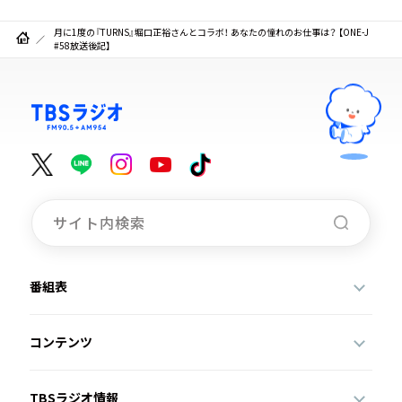
月に1度の『TURNS』堀口正裕さんとコラボ！ あなたの憧れのお仕事は？ 【ONE-J
#58放送後記】
番組表
コンテンツ
TBSラジオ情報