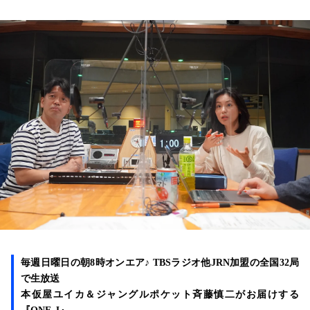
お知らせ
イベント・グッズ
YouTube
会社情報
毎週日曜日の朝
8
時オンエア
♪ TBS
ラジオ他
JRN
加盟の全国
32
局
で生放送
本仮屋ユイカ＆ジャングルポケット斉藤慎二がお届けする