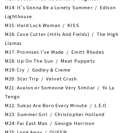
M14: It's Gonna Be a Lonely Summer / Edison
Lighthouse
M15: Hard Luck Woman / KISS
M16: Cove Cutter (Hills And Fields) / The High
Llamas
M17: Promises I've Made / Emitt Rhodes
M18: Up On The Sun / Meat Puppets
M19: Cry / Godley & Creme
M20: Star Trip / Velvet Crush
M21: Avalon or Someone Very Similar / Yo La
Tengo
M22: Sukaz Are Born Every Minute / L.E.O.
M23: Summer Girl / Christopher Holland
M24: Far East Man / George Harrison
M25: Long Away / QUEEN