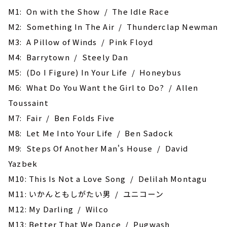
M1: On with the Show / The Idle Race
M2: Something In The Air / Thunderclap Newman
M3: A Pillow of Winds / Pink Floyd
M4: Barrytown / Steely Dan
M5: (Do I Figure) In Your Life / Honeybus
M6: What Do You Want the Girl to Do? / Allen
Toussaint
M7: Fair / Ben Folds Five
M8: Let Me Into Your Life / Ben Sadock
M9: Steps Of Another Man's House / David
Yazbek
M10: This Is Not a Love Song / Delilah Montagu
M11: いかんともしがたい男 / ユニコーン
M12: My Darling / Wilco
M13: Better That We Dance / Pugwash