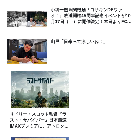
小堺一機＆関根勤『コサキンDEワァ
オ！』放送開始45周年記念イベントが10
月17日（土）に開催決定！本日よりFC先
行受付スタート！
山里「日傘って涼しいね！」
リドリー・スコット監督『ラ
スト・サバイバー』日本最速
IMAXプレミアに、アトロクリ
スナー60名をご招待！