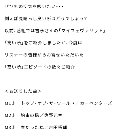
お知らせ
ぜひ外の空気を吸いたい・・・
イベント・グッズ
YouTube
例えば見晴らし良い所はどうでしょう？
会社情報
以前、番組では吉永さんの「マイフェヴァリット」
「高い所」をご紹介しましたが、今度は
リスナーの皆様からお寄せいただいた
「高い所」エピソードの数々ご紹介
＜お送りした曲＞
M1♪ トップ・オブ・ザ・ワールド／カーペンターズ
M2♪ 約束の橋／佐野元春
M3♪ 春だったね／吉田拓郎