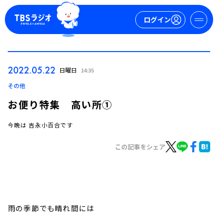
ログイン
マイページ
2022.05.22
日曜日
14:35
新規会員登録
ログイン
その他
お便り特集 高い所①
今晩は 吉永小百合です
この記事をシェア
今日の番組表
週間番組表
トピックス
雨の季節でも晴れ間には
TBS Podcast