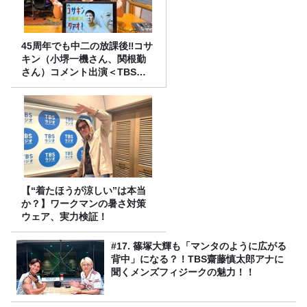
45周年でも中二の放課後‼コサ
キン（小堺一機さん、関根勤
さん）コメント出演＜TBSラ
ジオ番組審議会からのご報告
＞
【“着たほうが涼しい”は本当
か？】ワークマンの暑さ対策
ウェア、実力検証！
#17. 篠塚大輝も「マンタのように広がる
背中」になる？！TBS齋藤慎太郎アナに
聞くメンズフィジークの魅力！！