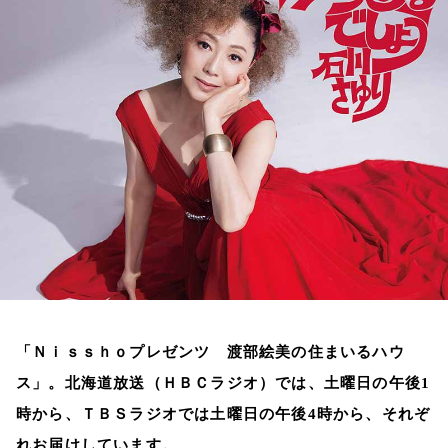
お知らせ
イベント・グッズ
YouTube
会社情報
「Ｎｉｓｓｈｏプレゼンツ 渡部絵美の住まいるハウ
ス」。北海道放送（ＨＢＣラジオ）では、土曜日の午後
1
時から、ＴＢＳラジオでは土曜日の午後
4
時から、それぞ
れお届けしています。