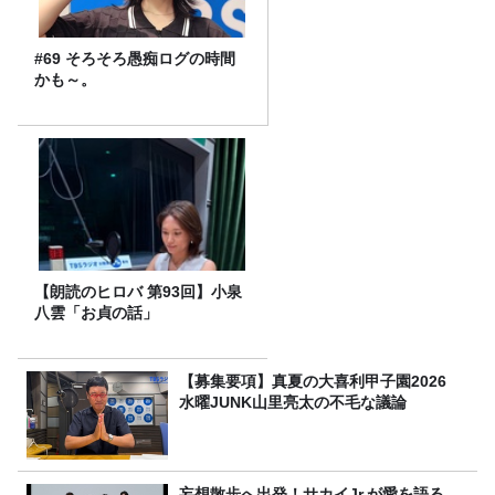
#69 そろそろ愚痴ログの時間
かも～。
【朗読のヒロバ 第93回】小泉
八雲「お貞の話」
【募集要項】真夏の大喜利甲子園2026
水曜JUNK山里亮太の不毛な議論
妄想散歩へ出発！サカイJr.が愛を語る