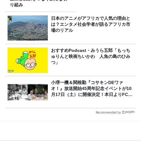
り組み
日本のアニメがアフリカで人気の理由と
は？エンタメ社会学者が語るアフリカ市
場のリアル
おすすめPodcast・みうら五郎「もっち
ゅりんと映画ちいかわ 人魚の島のひみ
つ」
小堺一機＆関根勤『コサキンDEワァ
オ！』放送開始45周年記念イベントが10
月17日（土）に開催決定！本日よりFC先
行受付スタート！
Recommended by