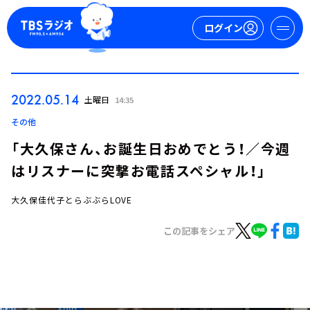
ログイン
マイページ
2022.05.14
土曜日
14:35
新規会員登録
ログイン
その他
「大久保さん、お誕生日おめでとう！／今週
はリスナーに突撃お電話スペシャル！」
大久保佳代子とらぶぶらLOVE
この記事をシェア
今日の番組表
週間番組表
トピックス
TBS Podcast