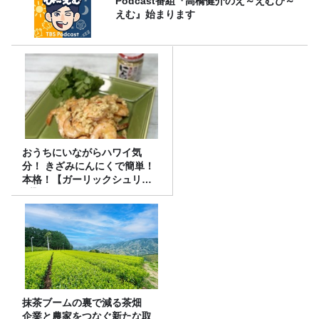
Podcast番組『高橋健介のえ～えむぴ～
えむ』始まります
おうちにいながらハワイ気
分！ きざみにんにくで簡単！
本格！【ガーリックシュリン
プ】 桃屋のかんたんレシピ
抹茶ブームの裏で減る茶畑
企業と農家をつなぐ新たな取