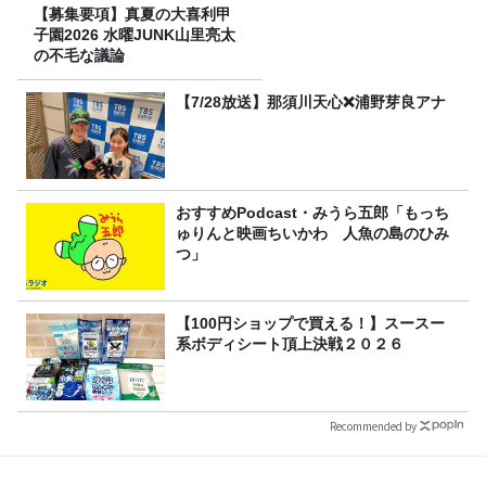
【募集要項】真夏の大喜利甲
子園2026 水曜JUNK山里亮太
の不毛な議論
【7/28放送】那須川天心❌浦野芽良アナ
おすすめPodcast・みうら五郎「もっち
ゅりんと映画ちいかわ 人魚の島のひみ
つ」
【100円ショップで買える！】スースー
系ボディシート頂上決戦２０２６
Recommended by