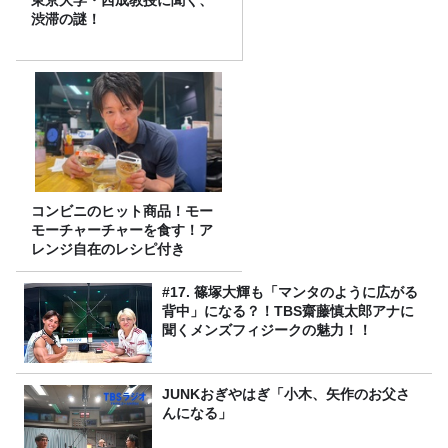
東京大学・西成教授に聞く、
渋滞の謎！
コンビニのヒット商品！モー
モーチャーチャーを食す！ア
レンジ自在のレシピ付き
#17. 篠塚大輝も「マンタのように広がる
背中」になる？！TBS齋藤慎太郎アナに
聞くメンズフィジークの魅力！！
JUNKおぎやはぎ「小木、矢作のお父さ
んになる」