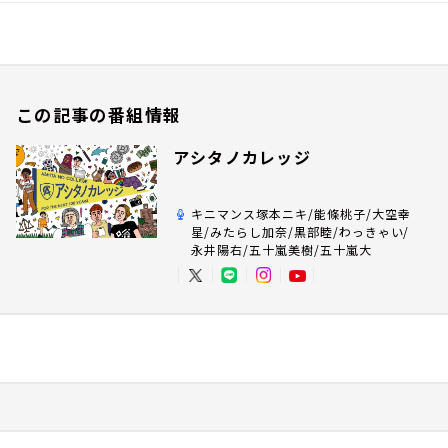
この記事の番組情報
アシタノカレッジ
キニマンス塚本ニキ/能條桃子/大空幸
星/みたらし加奈/黒部睦/わっきゃい/
永井陽右/五十嵐美樹/五十嵐大