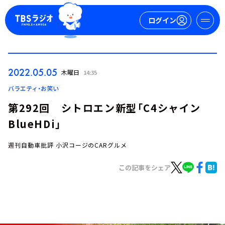
ログイン
マイページ
2022.05.05
木曜日
14:35
新規会員登録
ログイン
バラエティ・お笑い
第292回 シトロエン新型「C4シャイン
BlueHDi」
週刊自動車批評 小沢コージのCARグルメ
この記事をシェア
今日の番組表
週間番組表
トピックス
TBS Podcast