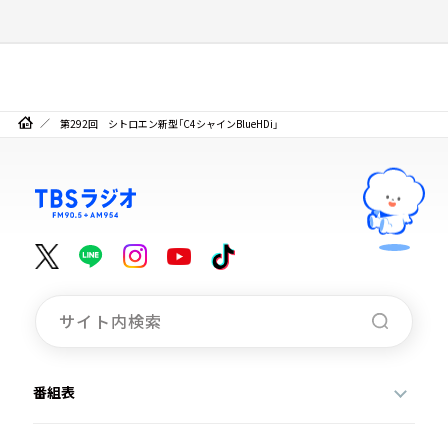
第292回 シトロエン新型「C4シャインBlueHDi」
番組表