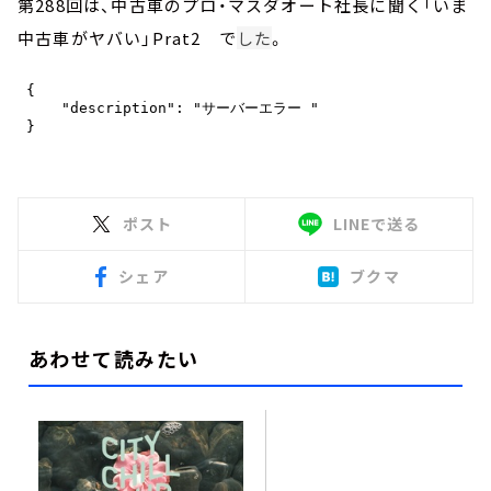
第288回は、中古車のプロ・マスダオート社長に聞く「いま
中古車がヤバい」Prat2 で
した
。
ポスト
LINEで送る
シェア
ブクマ
あわせて読みたい