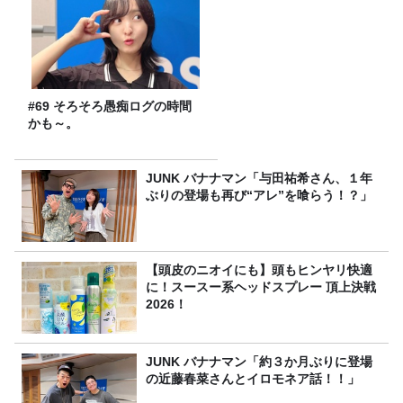
#69 そろそろ愚痴ログの時間
かも～。
JUNK バナナマン「与田祐希さん、１年
ぶりの登場も再び“アレ”を喰らう！？」
【頭皮のニオイにも】頭もヒンヤリ快適
に！スースー系ヘッドスプレー 頂上決戦
2026！
JUNK バナナマン「約３か月ぶりに登場
の近藤春菜さんとイロモネア話！！」