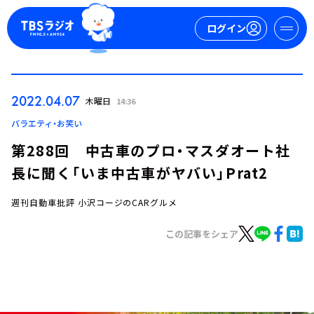
ログイン
マイページ
2022.04.07
木曜日
14:36
新規会員登録
ログイン
バラエティ・お笑い
第288回 中古車のプロ・マスダオート社
長に聞く「いま中古車がヤバい」Prat2
週刊自動車批評 小沢コージのCARグルメ
この記事をシェア
今日の番組表
週間番組表
トピックス
TBS Podcast