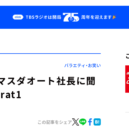
クス
イベント・グッ
ズ
st
YouTube
せ
会社情報
バラエティ・お笑い
・マスダオート社長に聞
at1
この記事をシェア