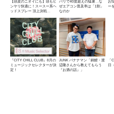
【頭皮のニオイにも】頭もヒ
パリで40度超えの猛暑…な
お
ンヤリ快適に！スースー系ヘ
ぜエアコン普及率は「1割」
ー
ッドスプレー 頂上決戦
なのか
2026！
『CITY CHILL CLUB』8月の
JUNK バナナマン「錦鯉・渡
「C
ミュージックセレクターが決
辺隆さんから教えてもらう
日
定！
『お酒の話』」
第287回 中古車のプロ・マスダオート社長に聞く「