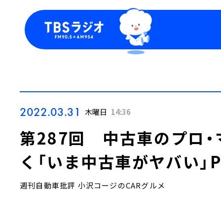
今日の番組表
トピッ
週間番組表
TBS
Podca
お知ら
2022.03.31
木曜日
14:36
第287回 中古車のプロ
く「いま中古車がヤバい」Pr
週刊自動車批評 小沢コージのCARグルメ