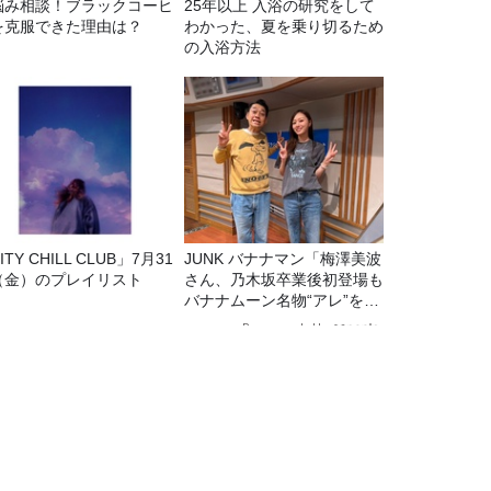
悩み相談！ブラックコーヒ
25年以上 入浴の研究をして
を克服できた理由は？
わかった、夏を乗り切るため
の入浴方法
ITY CHILL CLUB」7月31
JUNK バナナマン「梅澤美波
（金）のプレイリスト
さん、乃木坂卒業後初登場も
バナナムーン名物“アレ”を喰
らう」
Recommended by
いま中古車がヤバい」Prat1