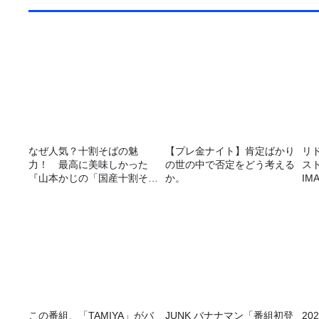
なぜ人気？十割そばの魅
【プレ金ナイト】肯定ばかり
リ
力！ 最高に美味しかった
の世の中で否定をどう考える
ス
『山本かじの「国産十割そ
か。
I
ば」』とは？【十割そば10
リ
種食べ比べ】
この番組、「TAMIYA」がバ
JUNK バナナマン「番組初登
2