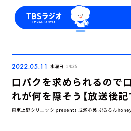
今日の番組表
トピッ
週間番組表
TBS
Podca
お知ら
2022.05.11
水曜日
14:35
口パクを求められるので口
れが何を隠そう【放送後記
東京上野クリニック presents 成瀬心美 ぷるるんhon