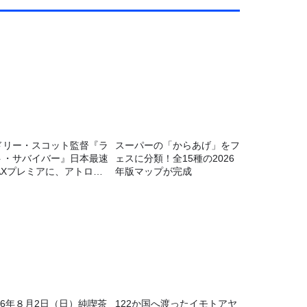
ドリー・スコット監督『ラ
スーパーの「からあげ」をフ
ト・サバイバー』日本最速
ェスに分類！全15種の2026
MAXプレミアに、アトロク
年版マップが完成
スナー60名をご招待！
026年８月2日（日）純喫茶
122か国へ渡ったイモトアヤ