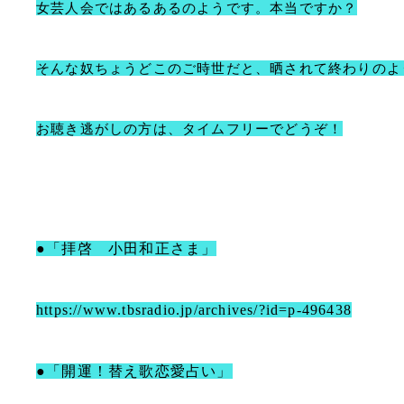
女芸人会ではあるあるのようです。本当ですか？
そんな奴ちょうどこのご時世だと、晒されて終わりのよ
お聴き逃がしの方は、タイムフリーでどうぞ！
●「拝啓 小田和正さま」
https://www.tbsradio.jp/archives/?id=p-496438
●「開運！替え歌恋愛占い」