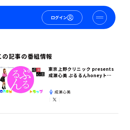
ログイン
この記事の番組情報
東京上野クリニック presents
成瀬心美 ぷるるんhoneyトラ
ップ
成瀬心美