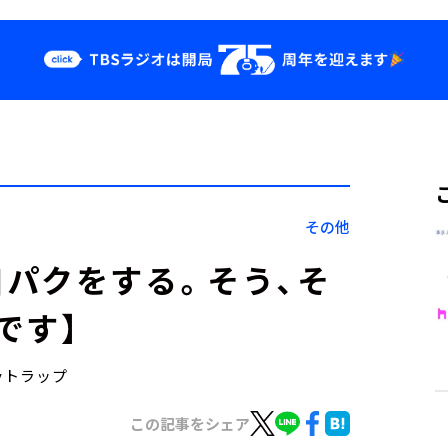
クス
イベント・グッ
ズ
st
YouTube
せ
会社情報
その他
パクをする。そう、そ
です】
eyトラップ
この記事をシェア