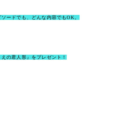
ピソードでも、どんな内容でも
OK
。
うえの君人形』をプレゼント！