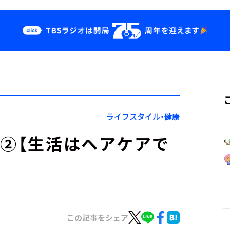
クス
イベント・グッ
ズ
st
YouTube
せ
会社情報
ライフスタイル・健康
の②【生活はヘアケアで
この記事をシェア