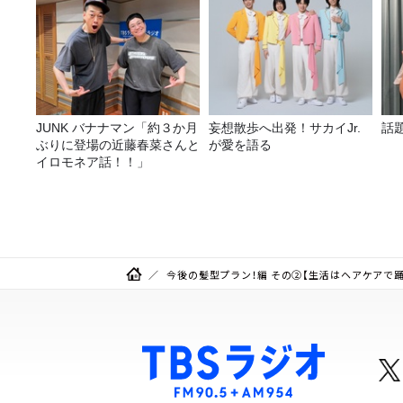
JUNK バナナマン「約３か月
妄想散歩へ出発！サカイJr.
話
ぶりに登場の近藤春菜さんと
が愛を語る
イロモネア話！！」
今後の髪型プラン！編 その②【生活はヘアケアで踊