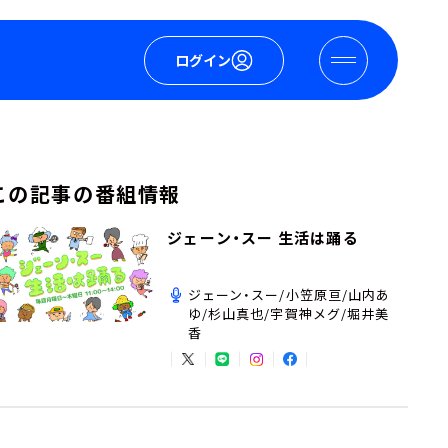
ログイン
この記事の番組情報
ジェーン・スー 生活は踊る
ジェーン・スー/小笠原亘/山内あ
ゆ/杉山真也/宇賀神メグ/堀井美
香