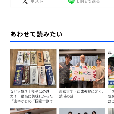
ポスト
LINEで送る
あわせて読みたい
なぜ人気？十割そばの魅
東京大学・西成教授に聞く、
「
力！ 最高に美味しかった
渋滞の謎！
院
『山本かじの「国産十割そ
は
ば」』とは？【十割そば10
種食べ比べ】