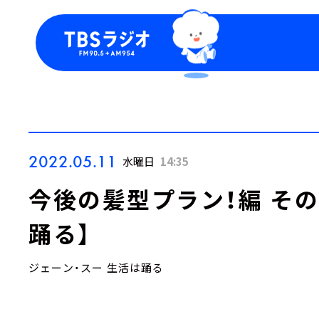
今日の番組表
トピッ
週間番組表
TBS
Podca
お知ら
2022.05.11
水曜日
14:35
今後の髪型プラン！編 そ
踊る】
ジェーン・スー 生活は踊る