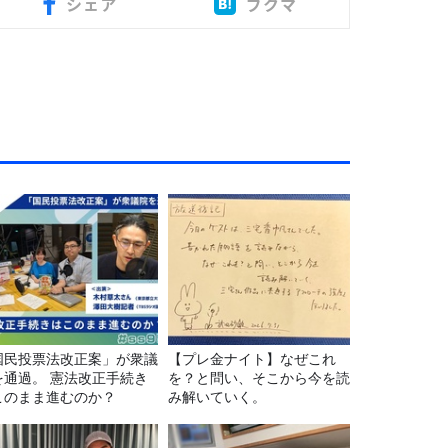
シェア
ブクマ
国民投票法改正案」が衆議
【プレ金ナイト】なぜこれ
を通過。 憲法改正手続き
を？と問い、そこから今を読
このまま進むのか？
み解いていく。