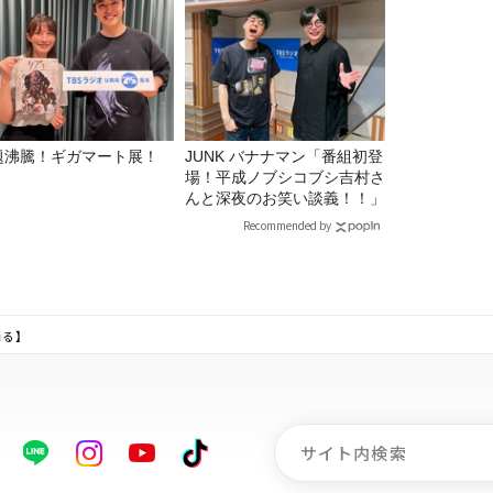
題沸騰！ギガマート展！
JUNK バナナマン「番組初登
場！平成ノブシコブシ吉村さ
んと深夜のお笑い談義！！」
Recommended by
る】