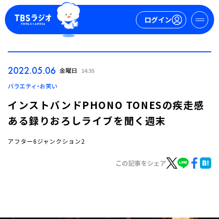
ログイン
マイページ
2022.05.06
金曜日
14:35
新規会員登録
ログイン
バラエティ・お笑い
インストバンドPHONO TONESの疾走感
ある録りおろしライブを聞く週末
アフター6ジャンクション2
この記事をシェア
今日の番組表
週間番組表
トピックス
TBS Podcast