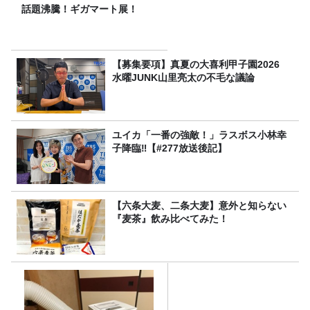
話題沸騰！ギガマート展！
【募集要項】真夏の大喜利甲子園2026
水曜JUNK山里亮太の不毛な議論
ユイカ「一番の強敵！」ラスボス小林幸
子降臨‼【#277放送後記】
【六条大麦、二条大麦】意外と知らない
『麦茶』飲み比べてみた！