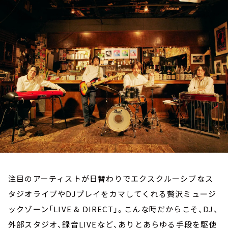
お知らせ
イベント・グッズ
YouTube
会社情報
注目のアーティストが日替わりでエクスクルーシブなス
タジオライブやDJプレイをカマしてくれる贅沢ミュージ
ックゾーン「LIVE & DIRECT」。こんな時だからこそ、DJ、
外部スタジオ、録音LIVEなど、ありとあらゆる手段を駆使