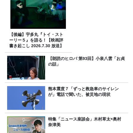
【後編】宇多丸『トイ・スト
ーリー５』を語る！【映画評
書き起こし 2026.7.30 放送】
【朗読のヒロバ 第93回】小泉八雲「お貞
の話」
熊本震度７「ずっと救急車のサイレン
が」電話で聞いた、被災地の現状
特集「ニュース座談会」木村草太×奥村
奈津美