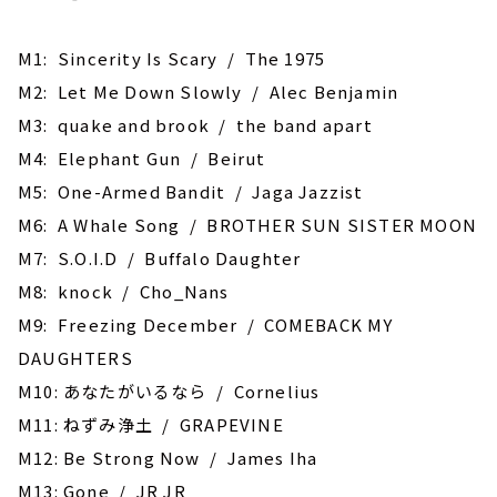
M1: Sincerity Is Scary / The 1975
M2: Let Me Down Slowly / Alec Benjamin
M3: quake and brook / the band apart
M4: Elephant Gun / Beirut
M5: One-Armed Bandit / Jaga Jazzist
M6: A Whale Song / BROTHER SUN SISTER MOON
M7: S.O.I.D / Buffalo Daughter
M8: knock / Cho_Nans
M9: Freezing December / COMEBACK MY
DAUGHTERS
M10: あなたがいるなら / Cornelius
M11: ねずみ浄土 / GRAPEVINE
M12: Be Strong Now / James Iha
M13: Gone / JR JR