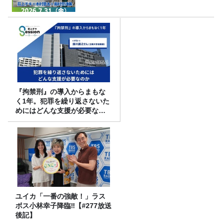
『拘禁刑』の導入からまもな
く1年。犯罪を繰り返さないた
めにはどんな支援が必要なの
か
ユイカ「一番の強敵！」ラス
ボス小林幸子降臨‼【#277放送
後記】